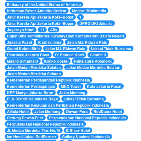
Embassy of the United States of America
Kedutaan Besar Amerika Serikat
Menara Multimedia
Jalur Kereta Api Jakarta Kota–Bogor
1
Jalur Kereta Api Jakarta Kota–Bogor
DPRD DKI Jakarta
Jayaraya Hotel
11
Alia
Ditjen Bina Administrasi Kewilayahan Kementerian Dalam Negeri
Jakarta Pusat
jk smart bms
Jalan M.I. Ridwan Rais
Grand Kebon Sirih
Jalan M.I. Ridwan Rais
Lokasi Tidak Bernama
Distribusi Jakarta Raya
D' Batavia Hotel
Gambir 3
Masjid Bimantara
Konko Hostel
Nunsiatura Apostolik
Jalan Medan Merdeka Selatan
Jalan Medan Merdeka Selatan
Jalan Medan Merdeka Selatan
Kementerian Perdagangan Republik Indonesia
Kementerian Perdagangan
MNC Tower
Kota Jakarta Pusat
KPP Madya Jakarta Barat
Jalan Menteng
PLN Distribusi Jakarta Raya
Lokasi Tidak Bernama
Kementerian Kelautan dan Perikanan Republik Indonesia
Alinda Hotel
Jalan Menteng
Dewan Pers
RedDoorz Hotel
Gedung Dewan Pers
Perpustakaan Nasional Republik Indonesia
Perpustakaan Nasional Republik Indonesia
Jl. Medan Merdeka Tim. No.16
B Shaw Hotel
Ian Hotel Jaksa RedPartner
Gallery Nasional Indonesia