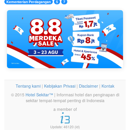
Kementerian Perdagangan
5
7
Tentang kami
|
Kebijakan Privasi
|
Disclaimer
|
Kontak
© 2015
Hotel Sekitar™
| Informasi hotel dan penginapan di
sekitar tempat-tempat penting di Indonesia
a member of
Update: 46120 (id)