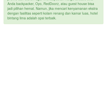
Anda backpacker, Oyo, RedDoorz, atau guest house bisa
jadi pilihan hemat. Namun, jika mencari kenyamanan ekstra
dengan fasilitas seperti kolam renang dan kamar luas, hotel
bintang lima adalah opsi terbaik.