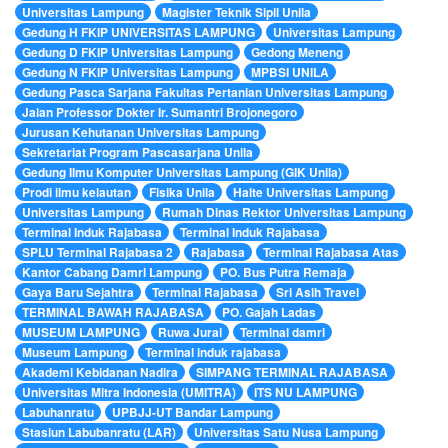
Universitas Lampung
Magister Teknik Sipil Unila
Gedung H FKIP UNIVERSITAS LAMPUNG
Universitas Lampung
Gedung D FKIP Universitas Lampung
Gedong Meneng
Gedung N FKIP Universitas Lampung
MPBSI UNILA
Gedung Pasca Sarjana Fakultas Pertanian Universitas Lampung
Jalan Professor Dokter Ir. Sumantri Brojonegoro
Jurusan Kehutanan Universitas Lampung
Sekretariat Program Pascasarjana Unila
Gedung Ilmu Komputer Universitas Lampung (GIK Unila)
Prodi ilmu kelautan
Fisika Unila
Halte Universitas Lampung
Universitas Lampung
Rumah Dinas Rektor Universitas Lampung
Terminal Induk Rajabasa
Terminal Induk Rajabasa
SPLU Terminal Rajabasa 2
Rajabasa
Terminal Rajabasa Atas
Kantor Cabang Damri Lampung
PO. Bus Putra Remaja
Gaya Baru Sejahtra
Terminal Rajabasa
Sri Asih Travel
TERMINAL BAWAH RAJABASA
PO. Gajah Ladas
MUSEUM LAMPUNG
Ruwa Jurai
Terminal damri
Museum Lampung
Terminal induk rajabasa
Akademi Kebidanan Nadira
SIMPANG TERMINAL RAJABASA
Universitas Mitra Indonesia (UMITRA)
ITS NU LAMPUNG
Labuhanratu
UPBJJ-UT Bandar Lampung
Stasiun Labubanratu (LAR)
Universitas Satu Nusa Lampung