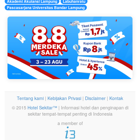
Akademi Akutansi Lampung
Labuhanratu
Pascasarjana Universitas Bandar Lampung
Tentang kami
|
Kebijakan Privasi
|
Disclaimer
|
Kontak
© 2015
Hotel Sekitar™
| Informasi hotel dan penginapan di
sekitar tempat-tempat penting di Indonesia
a member of