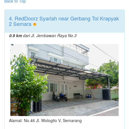
Back to Top
4. RedDoorz Syariah near Gerbang Tol Krapyak
2 Semara
0.9 km
dari Jl. Jembawan Raya No.3
Alamat: No.46 Jl. Wologito V, Semarang