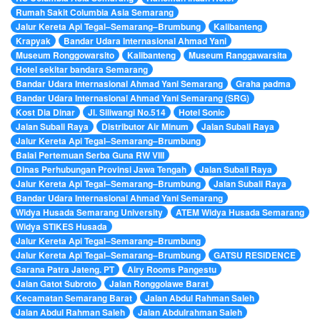
Rumah Sakit Columbia Asia Semarang
Jalur Kereta Api Tegal–Semarang–Brumbung
Kalibanteng
Krapyak
Bandar Udara Internasional Ahmad Yani
Museum Ronggowarsito
Kalibanteng
Museum Ranggawarsita
Hotel sekitar bandara Semarang
Bandar Udara Internasional Ahmad Yani Semarang
Graha padma
Bandar Udara Internasional Ahmad Yani Semarang (SRG)
Kost Dia Dinar
Jl. Siliwangi No.514
Hotel Sonic
Jalan Subali Raya
Distributor Air Minum
Jalan Subali Raya
Jalur Kereta Api Tegal–Semarang–Brumbung
Balai Pertemuan Serba Guna RW VIII
Dinas Perhubungan Provinsi Jawa Tengah
Jalan Subali Raya
Jalur Kereta Api Tegal–Semarang–Brumbung
Jalan Subali Raya
Bandar Udara Internasional Ahmad Yani Semarang
Widya Husada Semarang University
ATEM Widya Husada Semarang
Widya STIKES Husada
Jalur Kereta Api Tegal–Semarang–Brumbung
Jalur Kereta Api Tegal–Semarang–Brumbung
GATSU RESIDENCE
Sarana Patra Jateng. PT
Airy Rooms Pangestu
Jalan Gatot Subroto
Jalan Ronggolawe Barat
Kecamatan Semarang Barat
Jalan Abdul Rahman Saleh
Jalan Abdul Rahman Saleh
Jalan Abdulrahman Saleh