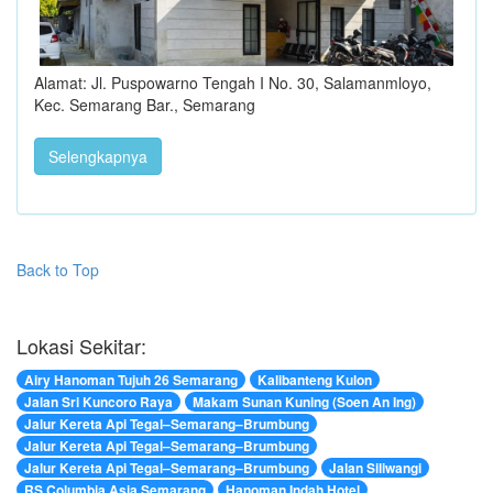
Alamat: Jl. Puspowarno Tengah I No. 30, Salamanmloyo,
Kec. Semarang Bar., Semarang
Selengkapnya
Back to Top
Lokasi Sekitar:
Airy Hanoman Tujuh 26 Semarang
Kalibanteng Kulon
Jalan Sri Kuncoro Raya
Makam Sunan Kuning (Soen An Ing)
Jalur Kereta Api Tegal–Semarang–Brumbung
Jalur Kereta Api Tegal–Semarang–Brumbung
Jalur Kereta Api Tegal–Semarang–Brumbung
Jalan Siliwangi
RS Columbia Asia Semarang
Hanoman Indah Hotel