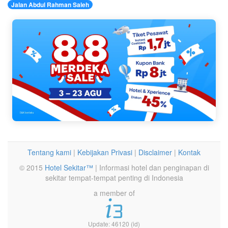
Jalan Abdul Rahman Saleh
Tentang kami
|
Kebijakan Privasi
|
Disclaimer
|
Kontak
© 2015
Hotel Sekitar™
| Informasi hotel dan penginapan di
sekitar tempat-tempat penting di Indonesia
a member of
Update: 46120 (id)