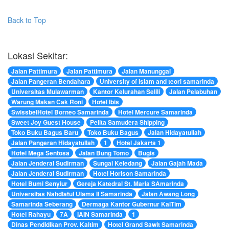
Back to Top
Lokasi Sekitar:
Jalan Pattimura
Jalan Pattimura
Jalan Manunggal
Jalan Pangeran Bendahara
University of islam and teori samarinda
Universitas Mulawarman
Kantor Kelurahan Selili
Jalan Pelabuhan
Warung Makan Cak Roni
Hotel Ibis
SwissbelHotel Borneo Samarinda
Hotel Mercure Samarinda
Sweet Joy Guest House
Pelita Samudera Shipping
Toko Buku Bagus Baru
Toko Buku Bagus
Jalan Hidayatullah
Jalan Pangeran Hidayatullah
1
Hotel Jakarta 1
Hotel Mega Sentosa
Jalan Bung Tomo
Bugis
Jalan Jenderal Sudirman
Sungai Keledang
Jalan Gajah Mada
Jalan Jenderal Sudirman
Hotel Horison Samarinda
Hotel Bumi Senyiur
Gereja Katedral St. Maria SAmarinda
Universitas Nahdlatul Ulama II Samarinda
Jalan Awang Long
Samarinda Seberang
Dermaga Kantor Gubernur KalTim
Hotel Rahayu
7A
IAIN Samarinda
1
Dinas Pendidikan Prov. Kaltim
Hotel Grand Sawit Samarinda