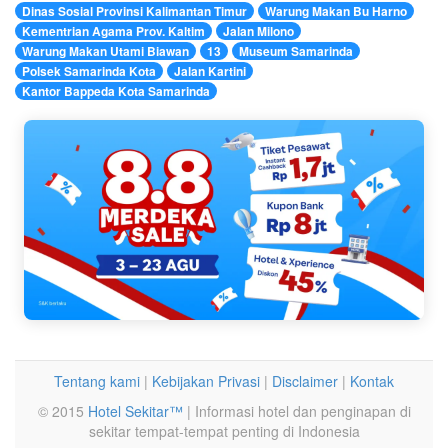
Dinas Sosial Provinsi Kalimantan Timur
Warung Makan Bu Harno
Kementrian Agama Prov. Kaltim
Jalan Milono
Warung Makan Utami Biawan
13
Museum Samarinda
Polsek Samarinda Kota
Jalan Kartini
Kantor Bappeda Kota Samarinda
Tentang kami
|
Kebijakan Privasi
|
Disclaimer
|
Kontak
© 2015
Hotel Sekitar™
| Informasi hotel dan penginapan di
sekitar tempat-tempat penting di Indonesia