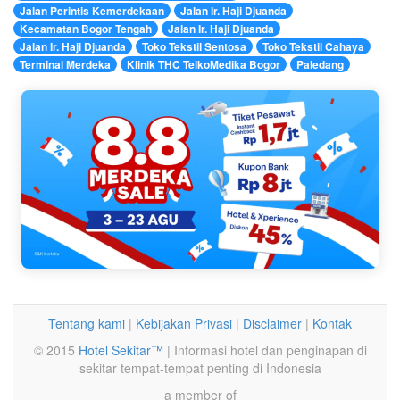
Jalan Perintis Kemerdekaan
Jalan Ir. Haji Djuanda
Kecamatan Bogor Tengah
Jalan Ir. Haji Djuanda
Jalan Ir. Haji Djuanda
Toko Tekstil Sentosa
Toko Tekstil Cahaya
Terminal Merdeka
Klinik THC TelkoMedika Bogor
Paledang
Tentang kami
|
Kebijakan Privasi
|
Disclaimer
|
Kontak
© 2015
Hotel Sekitar™
| Informasi hotel dan penginapan di
sekitar tempat-tempat penting di Indonesia
a member of