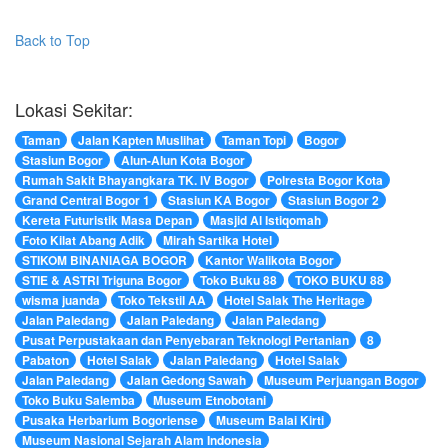
Back to Top
Lokasi Sekitar:
Taman
Jalan Kapten Muslihat
Taman Topi
Bogor
Stasiun Bogor
Alun-Alun Kota Bogor
Rumah Sakit Bhayangkara TK. IV Bogor
Polresta Bogor Kota
Grand Central Bogor 1
Stasiun KA Bogor
Stasiun Bogor 2
Kereta Futuristik Masa Depan
Masjid Al Istiqomah
Foto Kilat Abang Adik
Mirah Sartika Hotel
STIKOM BINANIAGA BOGOR
Kantor Walikota Bogor
STIE & ASTRI Triguna Bogor
Toko Buku 88
TOKO BUKU 88
wisma juanda
Toko Tekstil AA
Hotel Salak The Heritage
Jalan Paledang
Jalan Paledang
Jalan Paledang
Pusat Perpustakaan dan Penyebaran Teknologi Pertanian
8
Pabaton
Hotel Salak
Jalan Paledang
Hotel Salak
Jalan Paledang
Jalan Gedong Sawah
Museum Perjuangan Bogor
Toko Buku Salemba
Museum Etnobotani
Pusaka Herbarium Bogoriense
Museum Balai Kirti
Museum Nasional Sejarah Alam Indonesia