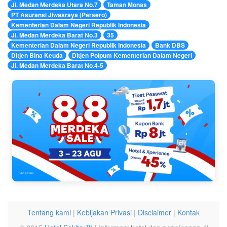
Jl. Medan Merdeka Utara No.7
Taman Monas
PT Asuransi Jiwasraya (Persero)
Kementerian Dalam Negeri Republik Indonesia
Jl. Medan Merdeka Barat No.3
35
Kementerian Dalam Negeri Republik Indonesia
Bank DBS
Ditjen Bina Keuda
Ditjen Polpum Kementerian Dalam Negeri
Jl. Medan Merdeka Barat No.4-5
Tentang kami
|
Kebijakan Privasi
|
Disclaimer
|
Kontak