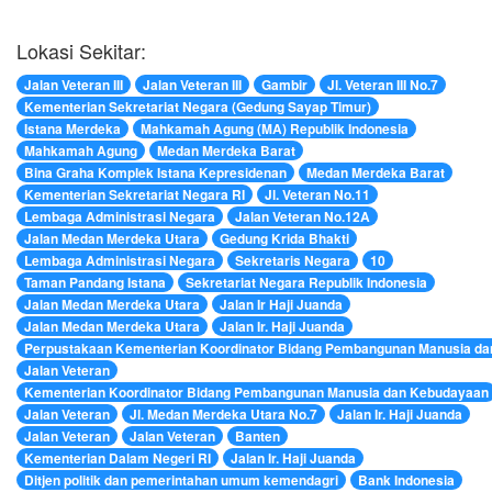
Lokasi Sekitar:
Jalan Veteran III
Jalan Veteran III
Gambir
Jl. Veteran III No.7
Kementerian Sekretariat Negara (Gedung Sayap Timur)
Istana Merdeka
Mahkamah Agung (MA) Republik Indonesia
Mahkamah Agung
Medan Merdeka Barat
Bina Graha Komplek Istana Kepresidenan
Medan Merdeka Barat
Kementerian Sekretariat Negara RI
Jl. Veteran No.11
Lembaga Administrasi Negara
Jalan Veteran No.12A
Jalan Medan Merdeka Utara
Gedung Krida Bhakti
Lembaga Administrasi Negara
Sekretaris Negara
10
Taman Pandang Istana
Sekretariat Negara Republik Indonesia
Jalan Medan Merdeka Utara
Jalan Ir Haji Juanda
Jalan Medan Merdeka Utara
Jalan Ir. Haji Juanda
Perpustakaan Kementerian Koordinator Bidang Pembangunan Manusia d
Jalan Veteran
Kementerian Koordinator Bidang Pembangunan Manusia dan Kebudayaan
Jalan Veteran
Jl. Medan Merdeka Utara No.7
Jalan Ir. Haji Juanda
Jalan Veteran
Jalan Veteran
Banten
Kementerian Dalam Negeri RI
Jalan Ir. Haji Juanda
Ditjen politik dan pemerintahan umum kemendagri
Bank Indonesia