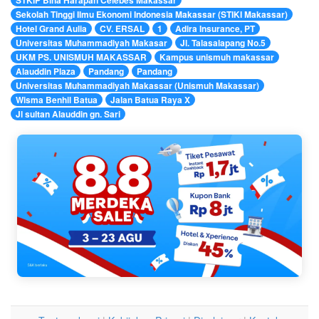
Sekolah Tinggi Ilmu Ekonomi Indonesia Makassar (STIKI Makassar)
Hotel Grand Aulia
CV. ERSAL
1
Adira Insurance, PT
Universitas Muhammadiyah Makasar
Jl. Talasalapang No.5
UKM PS. UNISMUH MAKASSAR
Kampus unismuh makassar
Alauddin Plaza
Pandang
Pandang
Universitas Muhammadiyah Makassar (Unismuh Makassar)
Wisma Benhil Batua
Jalan Batua Raya X
Jl sultan Alauddin gn. Sari