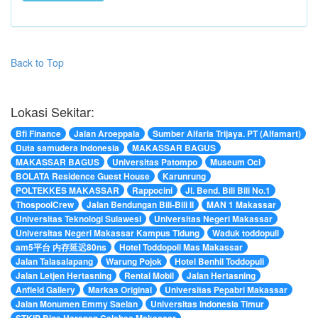
Back to Top
Lokasi Sekitar:
Bfi Finance
Jalan Aroeppala
Sumber Alfaria Trijaya. PT (Alfamart)
Duta samudera Indonesia
MAKASSAR BAGUS
MAKASSAR BAGUS
Universitas Patompo
Museum Oci
BOLATA Residence Guest House
Karunrung
POLTEKKES MAKASSAR
Rappocini
Jl. Bend. Bili Bili No.1
ThospoolCrew
Jalan Bendungan Bili-Bili II
MAN 1 Makassar
Universitas Teknologi Sulawesi
Universitas Negeri Makassar
Universitas Negeri Makassar Kampus Tidung
Waduk toddopuli
am5平台 内存延迟80ns
Hotel Toddopoli Mas Makassar
Jalan Talasalapang
Warung Pojok
Hotel Benhil Toddopuli
Jalan Letjen Hertasning
Rental Mobil
Jalan Hertasning
Anfield Gallery
Markas Original
Universitas Pepabri Makassar
Jalan Monumen Emmy Saelan
Universitas Indonesia Timur
STKIP Bina Harapan Celebes Makassar