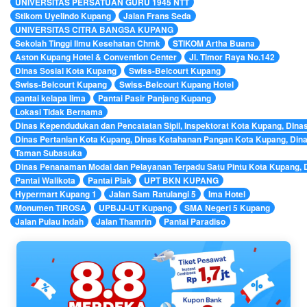
UNIVERSITAS PERSATUAN GURU 1945 NTT
Stikom Uyelindo Kupang
Jalan Frans Seda
UNIVERSITAS CITRA BANGSA KUPANG
Sekolah Tinggi Ilmu Kesehatan Chmk
STIKOM Artha Buana
Aston Kupang Hotel & Convention Center
Jl. Timor Raya No.142
Dinas Sosial Kota Kupang
Swiss-Belcourt Kupang
Swiss-Belcourt Kupang
Swiss-Belcourt Kupang Hotel
pantai kelapa lima
Pantai Pasir Panjang Kupang
Lokasi Tidak Bernama
Dinas Kependudukan dan Pencatatan Sipil, Inspektorat Kota Kupang, DIn
Dinas Pertanian Kota Kupang, Dinas Ketahanan Pangan Kota Kupang, Din
Taman Subasuka
Dinas Penanaman Modal dan Pelayanan Terpadu Satu Pintu Kota Kupang,
Pantai Walikota
Pantai PIak
UPT BKN KUPANG
Hypermart Kupang 1
Jalan Sam Ratulangi 5
Ima Hotel
Monumen TIROSA
UPBJJ-UT Kupang
SMA Negeri 5 Kupang
Jalan Pulau Indah
Jalan Thamrin
Pantai Paradiso