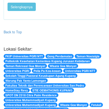
Selengkapnya
Back to Top
Lokasi Sekitar:
FKIP Universitas PGRI NTT
Gong Perdamaian
Taman Nostalgia
Politeknik Kesehatan Kemenkes Kupang Jurusan Kebidanan
Taman Rekreasi Gua Monyet
Wisata Goa Monyet
Universitas PGRI
Pella Pa Kos-kosan
Universitas PGRI NTT
Sekolah Tinggi Pastoral Keuskupan Agung Kupang
Warung Pak Yanto Lamongan
Fakultas Teknik dan Perencanaan Universitas San Pedro
HomeStay Revy
STIE OEMATHONIS KUPANG
SPOT ON 2318 Citra Palm Residence
Universitas Muhammadiyah Kupang
Universitas Muhammadiyah Kupang
Wisata Goa Monyet
Fatululi