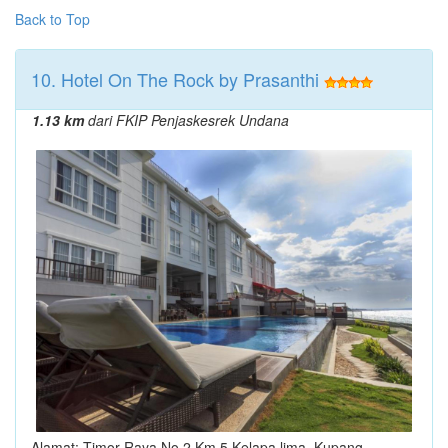
Back to Top
10. Hotel On The Rock by Prasanthi
1.13 km
dari FKIP Penjaskesrek Undana
Alamat: Timor Raya No.2 Km 5 Kelapa lima, Kupang