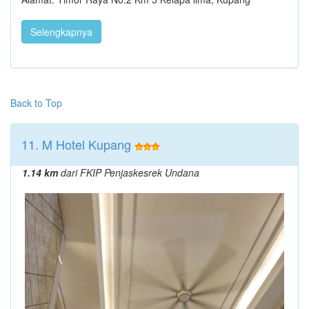
Selengkapnya
Back to Top
11. M Hotel Kupang
1.14 km
dari FKIP Penjaskesrek Undana