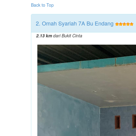
Back to Top
2. Omah Syariah 7A Bu Endang
2.13 km
dari Bukit Cinta