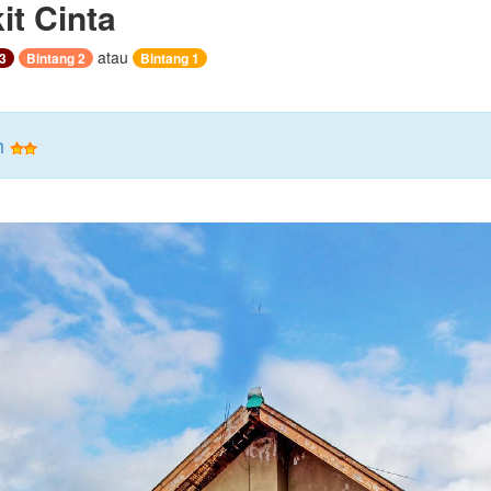
it Cinta
atau
3
Bintang 2
Bintang 1
h