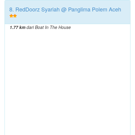
8. RedDoorz Syariah @ Panglima Polem Aceh
1.77 km
dari Boat In The House