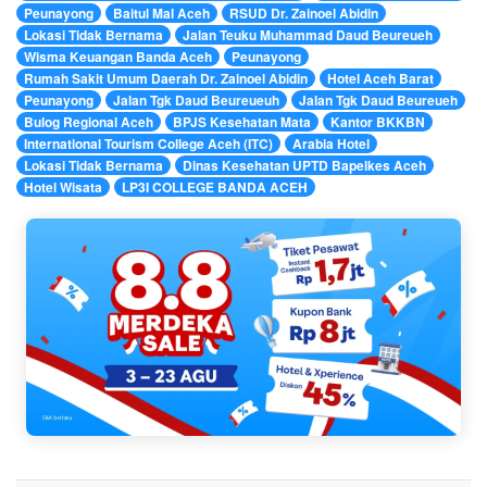
Peunayong
Baitul Mal Aceh
RSUD Dr. Zainoel Abidin
Lokasi Tidak Bernama
Jalan Teuku Muhammad Daud Beureueh
Wisma Keuangan Banda Aceh
Peunayong
Rumah Sakit Umum Daerah Dr. Zainoel Abidin
Hotel Aceh Barat
Peunayong
Jalan Tgk Daud Beureueuh
Jalan Tgk Daud Beureueh
Bulog Regional Aceh
BPJS Kesehatan Mata
Kantor BKKBN
International Tourism College Aceh (ITC)
Arabia Hotel
Lokasi Tidak Bernama
Dinas Kesehatan UPTD Bapelkes Aceh
Hotel Wisata
LP3I COLLEGE BANDA ACEH