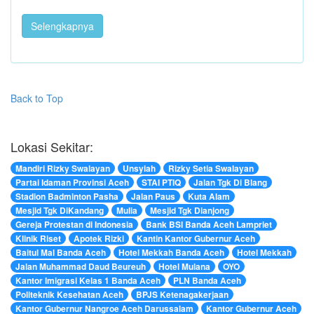
Selengkapnya
Back to Top
Lokasi Sekitar:
Mandiri Rizky Swalayan
Unsyiah
Rizky Setia Swalayan
Partai Idaman Provinsi Aceh
STAI PTIQ
Jalan Tgk Di Blang
Stadion Badminton Pasha
Jalan Paus
Kuta Alam
Mesjid Tgk DiKandang
Mulia
Mesjid Tgk Dianjong
Gereja Protestan di Indonesia
Bank BSI Banda Aceh Lampriet
Klinik Riset
Apotek Rizki
Kantin Kantor Gubernur Aceh
Baitul Mal Banda Aceh
Hotel Mekkah Banda Aceh
Hotel Mekkah
Jalan Muhammad Daud Beureuh
Hotel Mulana
OYO
Kantor Imigrasi Kelas 1 Banda Aceh
PLN Banda Aceh
Politeknik Kesehatan Aceh
BPJS Ketenagakerjaan
Kantor Gubernur Nangroe Aceh Darussalam
Kantor Gubernur Aceh