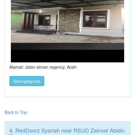
Alamat: Jalan aiman regency, Aceh
Selengkapnya
Back to Top
4. RedDoorz Syariah near RSUD Zainoel Abidin