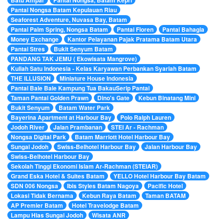
Pantai Nongsa Batam Kepulauan Riau
Seaforest Adventure, Nuvasa Bay, Batam
Pantai Palm Spring, Nongsa Batam
Pantai Floren
Pantai Bahagia
Money Exchange
Kantor Pelayanan Pajak Pratama Batam Utara
Pantai Stres
Bukit Senyum Batam
PANDANG TAK JEMU ( Ekowisata Mangrove)
Kuliah Satu Indonesia - Kelas Karyawan Perbankan Syariah Batam
THE ILLUSION
Miniature House Indonesia
Pantai Bale Bale Kampung Tua BakauSerip Pantai
Taman Pantai Golden Prawn
Dino's Gate
Kebun Binatang Mini
Bukit Senyum
Batam Water Park
Bayerina Apartment at Harbour Bay
Polo Ralph Lauren
Jodoh River
Jalan Prambanan
STEI Ar - Rachman
Nongsa Digital Park
Batam Marriott Hotel Harbour Bay
Sungai Jodoh
Swiss-Belhotel Harbour Bay
Jalan Harbour Bay
Swiss-Belhotel Harbour Bay
Sekolah Tinggi Ekonomi Islam Ar-Rachman (STEIAR)
Grand Eska Hotel & Suites Batam
YELLO Hotel Harbour Bay Batam
SDN 006 Nongsa
Ibis Styles Batam Nagoya
Pacific Hotel
Lokasi Tidak Bernama
Kebun Raya Batam
Taman BATAM
AP Premier Batam
Hotel Travelodge Batam
Lampu Hias Sungai Jodoh
Wisata ANR