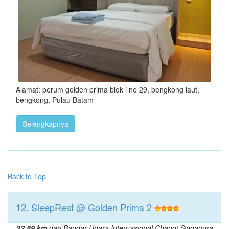
Alamat: perum golden prima blok i no 29, bengkong laut,
bengkong, Pulau Batam
Selengkapnya
Back to Top
12. SleepRest @ Golden Prima 2
22.89 km
dari Bandar Udara Internasional Changi Singapura