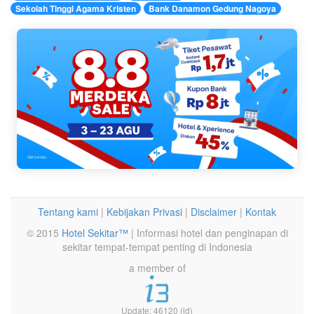
Sekolah Tinggi Agama Kristen
Bank Danamon Gedung Nagoya
Tentang kami
|
Kebijakan Privasi
|
Disclaimer
|
Kontak
© 2015
Hotel Sekitar™
| Informasi hotel dan penginapan di
sekitar tempat-tempat penting di Indonesia
a member of
Update: 46120 (id)