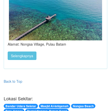
Alamat: Nongsa Village, Pulau Batam
Selengkapnya
Back to Top
Lokasi Sekitar:
Bandar Udara Seletar
Masjid Al-Istiqamah
Nongsa Beach
Batu Ampar
Pantai Nongsa, Batam Kepri