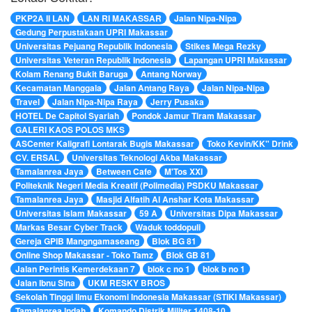
PKP2A II LAN
LAN RI MAKASSAR
Jalan Nipa-Nipa
Gedung Perpustakaan UPRI Makassar
Universitas Pejuang Republik Indonesia
Stikes Mega Rezky
Universitas Veteran Republik Indonesia
Lapangan UPRI Makassar
Kolam Renang Bukit Baruga
Antang Norway
Kecamatan Manggala
Jalan Antang Raya
Jalan Nipa-Nipa
Travel
Jalan Nipa-Nipa Raya
Jerry Pusaka
HOTEL De Capitol Syariah
Pondok Jamur Tiram Makassar
GALERI KAOS POLOS MKS
ASCenter Kaligrafi Lontarak Bugis Makassar
Toko Kevin/KK" Drink
CV. ERSAL
Universitas Teknologi Akba Makassar
Tamalanrea Jaya
Between Cafe
M'Tos XXI
Politeknik Negeri Media Kreatif (Polimedia) PSDKU Makassar
Tamalanrea Jaya
Masjid Alfatih Al Anshar Kota Makassar
Universitas Islam Makassar
59 A
Universitas Dipa Makassar
Markas Besar Cyber Track
Waduk toddopuli
Gereja GPIB Mangngamaseang
Blok BG 81
Online Shop Makassar - Toko Tamz
Blok GB 81
Jalan Perintis Kemerdekaan 7
blok c no 1
blok b no 1
Jalan Ibnu Sina
UKM RESKY BROS
Sekolah Tinggi Ilmu Ekonomi Indonesia Makassar (STIKI Makassar)
Tamalanrea Indah
Komando Distrik Militer 1408-10