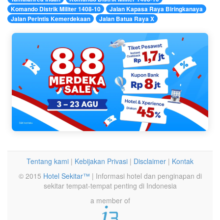
Komando Distrik Militer 1408-10
Jalan Kapasa Raya Biringkanaya
Jalan Perintis Kemerdekaan
Jalan Batua Raya X
Tentang kami
|
Kebijakan Privasi
|
Disclaimer
|
Kontak
© 2015
Hotel Sekitar™
| Informasi hotel dan penginapan di
sekitar tempat-tempat penting di Indonesia
a member of