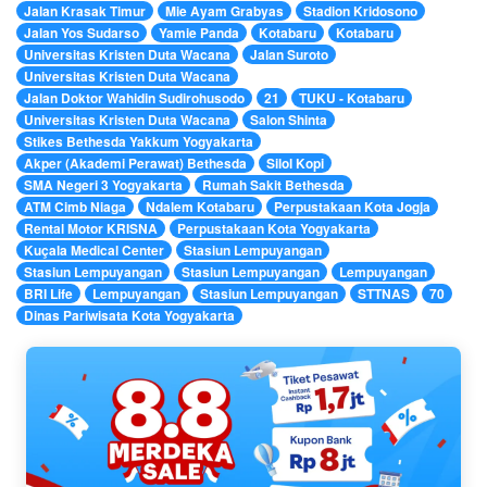
Jalan Krasak Timur
Mie Ayam Grabyas
Stadion Kridosono
Jalan Yos Sudarso
Yamie Panda
Kotabaru
Kotabaru
Universitas Kristen Duta Wacana
Jalan Suroto
Universitas Kristen Duta Wacana
Jalan Doktor Wahidin Sudirohusodo
21
TUKU - Kotabaru
Universitas Kristen Duta Wacana
Salon Shinta
Stikes Bethesda Yakkum Yogyakarta
Akper (Akademi Perawat) Bethesda
Silol Kopi
SMA Negeri 3 Yogyakarta
Rumah Sakit Bethesda
ATM Cimb Niaga
Ndalem Kotabaru
Perpustakaan Kota Jogja
Rental Motor KRISNA
Perpustakaan Kota Yogyakarta
Kuçala Medical Center
Stasiun Lempuyangan
Stasiun Lempuyangan
Stasiun Lempuyangan
Lempuyangan
BRI Life
Lempuyangan
Stasiun Lempuyangan
STTNAS
70
Dinas Pariwisata Kota Yogyakarta