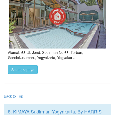
Alamat: 63, Jl. Jend. Sudirman No.63, Terban,
Gondokusuman., Yogyakarta, Yogyakarta
Selengkapnya
Back to Top
8. KIMAYA Sudirman Yogyakarta, By HARRIS