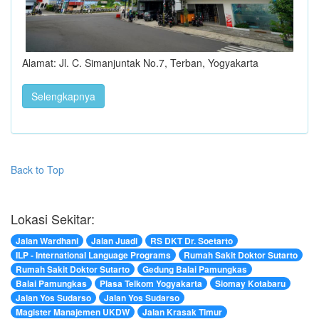
Alamat: Jl. C. Simanjuntak No.7, Terban, Yogyakarta
Selengkapnya
Back to Top
Lokasi Sekitar:
Jalan Wardhani
Jalan Juadi
RS DKT Dr. Soetarto
ILP - International Language Programs
Rumah Sakit Doktor Sutarto
Rumah Sakit Doktor Sutarto
Gedung Balai Pamungkas
Balai Pamungkas
Plasa Telkom Yogyakarta
Siomay Kotabaru
Jalan Yos Sudarso
Jalan Yos Sudarso
Magister Manajemen UKDW
Jalan Krasak Timur