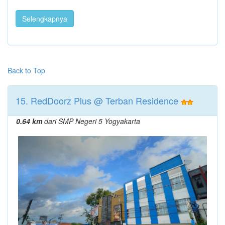
Selengkapnya
Back to Top
15. RedDoorz Plus @ Terban Residence
0.64 km
dari SMP Negeri 5 Yogyakarta