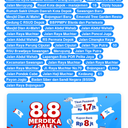
Jalan Meruyung
Rsud Kota depok - manajemen
16
Diztly house
Rumah Sakit Umum Daerah Kota Depok
Sawangan Baru
Mesjid Dian Al Mahri
Bojongsari Baru
Emerald Tree Garden Resto
Gedung C RSUD Depok
BBPPMPV Bisnis dan Pariwisata
Masjid Dian Al-Mahri
Jalan Abdul Wahab
Jalan Abdul Wahab
Jalan Raya Muchtar
Jalan Raya Muchtar
Jalan Poncol Juga
Jalan Abdul Wahab
RS Permata Depok
Jalan Cinangka Raya
Jalan Raya Parung Ciputat
Jalan Ciputat
Jalan Tiga Putra
50
RSU Brawijaya Sawangan
Meruyung
Jalan Tiga Putra
Jalan Abdul Wahab
Lapangan Bola POR Pelita Jaya
8
Kecamatan Sawangan
Jalan Raya Muchtar
Jalan Raya Muchtar
Jalan Raya Muchtar
Jl. Raya Muchtar No.70
Bojongsari
Limo
Jalan Pondok Cabe
Jalan Haji Muchtar
Kedaung
61
Payon Joglo
Badan Siber dan Sandi Negara (BSSN)
Jalan Raya Bojongsari