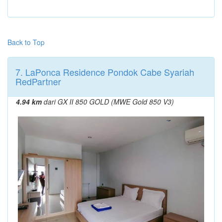
Back to Top
7. LaPonca Residence Pondok Cabe Syariah
RedPartner
4.94 km
dari GX II 850 GOLD (MWE Gold 850 V3)