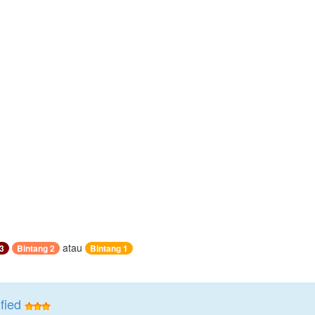
atau
3
Bintang 2
Bintang 1
fied