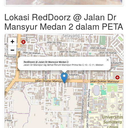
Lokasi RedDoorz @ Jalan Dr
Mansyur Medan 2 dalam PETA
+
−
×
RedDoorz @ Jalan Dr Mansyur Medan 2
Jalan Dr Mansyur Gg Sehat Perum Mansyur Prima No C 10 - C 11, Medan