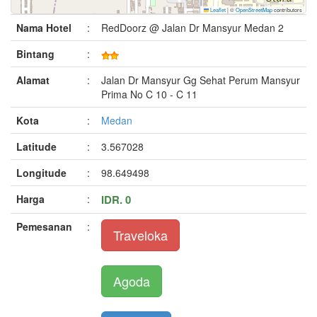
Leaflet
|
©
OpenStreetMap
contributors
Nama Hotel
:
RedDoorz @ Jalan Dr Mansyur Medan 2
Bintang
:
Alamat
:
Jalan Dr Mansyur Gg Sehat Perum Mansyur
Prima No C 10 - C 11
Kota
:
Medan
Latitude
:
3.567028
Longitude
:
98.649498
Harga
:
IDR. 0
Pemesanan
:
Traveloka
Agoda