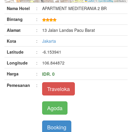
Leaflet
|
©
OpenStreetMap
contributors
Nama Hotel
:
APARTMENT MEDITERANIA 2 BR
Bintang
:
Alamat
:
13 Jalan Landas Pacu Barat
Kota
:
Jakarta
Latitude
:
-6.153941
Longitude
:
106.844872
Harga
:
IDR. 0
Pemesanan
:
Traveloka
Agoda
Booking