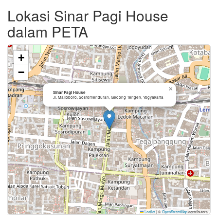
Lokasi Sinar Pagi House
dalam PETA
+
−
×
Sinar Pagi House
Jl. Malioboro, Sosromenduran, Gedong Tengen, Yogyakarta
Leaflet
|
©
OpenStreetMap
contributors