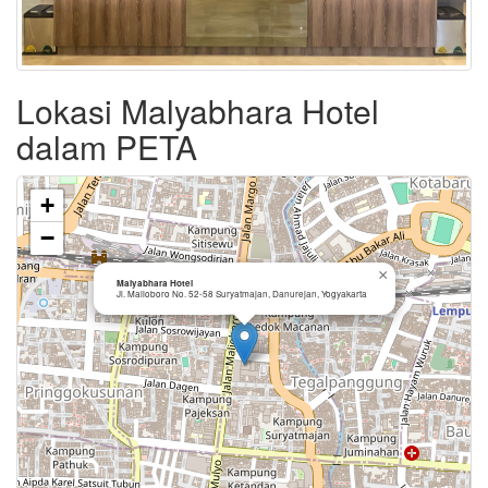
Lokasi Malyabhara Hotel
dalam PETA
+
−
×
Malyabhara Hotel
Jl. Malioboro No. 52-58 Suryatmajan, Danurejan, Yogyakarta