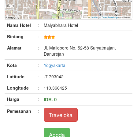
Leaflet
|
©
OpenStreetMap
contributors
Nama Hotel
:
Malyabhara Hotel
Bintang
:
Alamat
:
Jl. Malioboro No. 52-58 Suryatmajan,
Danurejan
Kota
:
Yogyakarta
Latitude
:
-7.793042
Longitude
:
110.366425
Harga
:
IDR. 0
Pemesanan
:
Traveloka
Agoda