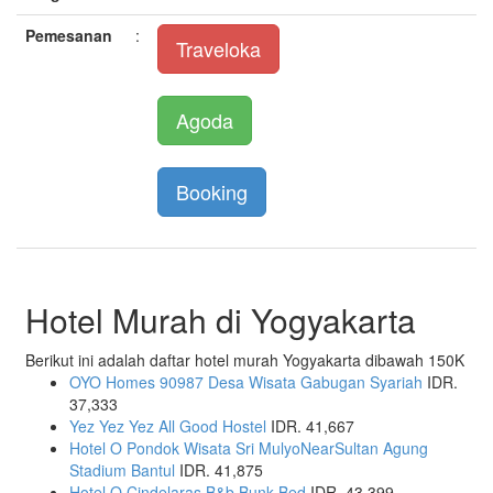
Pemesanan
:
Traveloka
Agoda
Booking
Hotel Murah di Yogyakarta
Berikut ini adalah daftar hotel murah Yogyakarta dibawah 150K
OYO Homes 90987 Desa Wisata Gabugan Syariah
IDR.
37,333
Yez Yez Yez All Good Hostel
IDR. 41,667
Hotel O Pondok Wisata Sri MulyoNearSultan Agung
Stadium Bantul
IDR. 41,875
Hotel O Cindelaras B&b Bunk Bed
IDR. 43,399