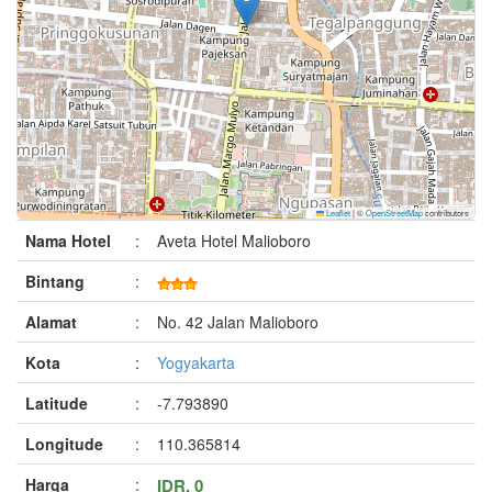
Leaflet
|
©
OpenStreetMap
contributors
Nama Hotel
:
Aveta Hotel Malioboro
Bintang
:
Alamat
:
No. 42 Jalan Malioboro
Kota
:
Yogyakarta
Latitude
:
-7.793890
Longitude
:
110.365814
Harga
:
IDR. 0