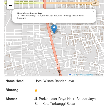
−
×
Hotel Wisata Bandar Jaya
Jl. Proklamator Raya No.1, Bandar Jaya Bar., Kec. Terbanggi Besar, Bandar
Lampung
Leaflet
|
©
OpenStreetMap
contributors
Nama Hotel
:
Hotel Wisata Bandar Jaya
Bintang
:
Alamat
:
Jl. Proklamator Raya No.1, Bandar Jaya
Bar., Kec. Terbanggi Besar