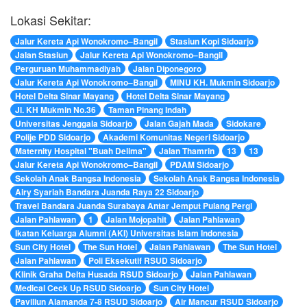
Lokasi Sekitar:
Jalur Kereta Api Wonokromo–Bangil
Stasiun Kopi Sidoarjo
Jalan Stasiun
Jalur Kereta Api Wonokromo–Bangil
Perguruan Muhammadiyah
Jalan Diponegoro
Jalur Kereta Api Wonokromo–Bangil
MINU KH. Mukmin Sidoarjo
Hotel Delta Sinar Mayang
Hotel Delta Sinar Mayang
Jl. KH Mukmin No.36
Taman Pinang Indah
Universitas Jenggala Sidoarjo
Jalan Gajah Mada
Sidokare
Polije PDD Sidoarjo
Akademi Komunitas Negeri Sidoarjo
Maternity Hospital "Buah Delima"
Jalan Thamrin
13
13
Jalur Kereta Api Wonokromo–Bangil
PDAM Sidoarjo
Sekolah Anak Bangsa Indonesia
Sekolah Anak Bangsa Indonesia
Airy Syariah Bandara Juanda Raya 22 Sidoarjo
Travel Bandara Juanda Surabaya Antar Jemput Pulang Pergi
Jalan Pahlawan
1
Jalan Mojopahit
Jalan Pahlawan
Ikatan Keluarga Alumni (AKI) Universitas Islam Indonesia
Sun City Hotel
The Sun Hotel
Jalan Pahlawan
The Sun Hotel
Jalan Pahlawan
Poli Eksekutif RSUD Sidoarjo
Klinik Graha Delta Husada RSUD Sidoarjo
Jalan Pahlawan
Medical Ceck Up RSUD Sidoarjo
Sun City Hotel
Paviliun Alamanda 7-8 RSUD Sidoarjo
Air Mancur RSUD Sidoarjo