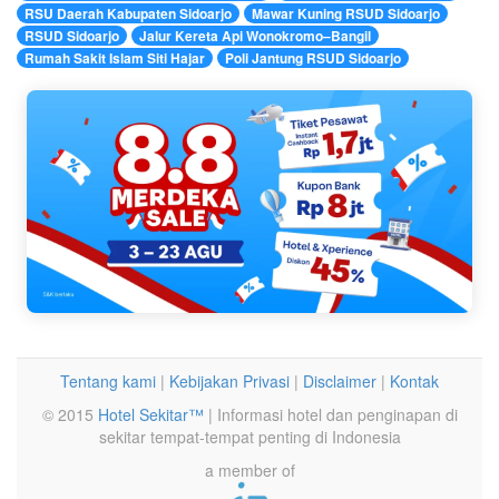
RSU Daerah Kabupaten Sidoarjo
Mawar Kuning RSUD Sidoarjo
RSUD Sidoarjo
Jalur Kereta Api Wonokromo–Bangil
Rumah Sakit Islam Siti Hajar
Poli Jantung RSUD Sidoarjo
Tentang kami
|
Kebijakan Privasi
|
Disclaimer
|
Kontak
© 2015
Hotel Sekitar™
| Informasi hotel dan penginapan di
sekitar tempat-tempat penting di Indonesia
a member of