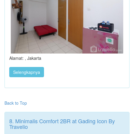
Alamat: , Jakarta
Selengkapnya
Back to Top
8. Minimalis Comfort 2BR at Gading Icon By
Travelio