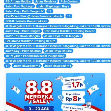
RS Antam Medika
Jalan Merdeka
Pulo Gadung
Jalan Pulo Gadung I
Jalan Kaplongan Raya
Jalan Kayu Putih Tengah IV
12
RedDoorz Plus @ Jalan Pemuda Jakarta
11
GBI Jl. Perintis Kemerdekaan
Jl.Rawagelam I No. 9, Kawasan Industri Pulogadung, Jakarta 13930, Indone
Jalan Kayu Putih Tengah
Pertamina Maritime Training Center
Jalan Jati Rawa Mangun
Jalan Kayu Putih Tengah II
Pertamina Maritime Training Centre
Jl.Rawagelam I No. 9, Kawasan Industri Pulogadung, Jakarta 13930, Indone
Jalan Kayu Putih Selatan
Jalan Raya Bekasi
TK Yayasan Pendidikan Islam Pulogadung
Jl.Rawagelam I No. 9, Kawasan Industri Pulogadung, Jakarta 13930, Indone
41
Jalan Rawagelam I
Jalan Rawagelam I