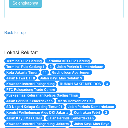
Selengkapnya
Back to Top
Lokasi Sekitar:
Terminal Pulo Gadung
Terminal Bus Pulo Gadung
Terminal Pulo Gadung 1
3
Jalan Perintis Kemerdekaan
Kota Jakarta Timur
11
Gading Icon Apartemen
Jalan Rawa Bali II
Jalan Kayu Mas Selatan V
Kawasan Industri Pulogadung
RUMAH SAKIT MEDIROS
3
PTC Pulogadung Trade Centre
Puskesmas Kelurahan Kelapa Gading Timur
Jalan Perintis Kemerdekaan
Maria Convention Hall
SD Negeri Kelapa Gading Timur 01
Jalan Perintis Kemerdekaan
Komisi Perlindungan Aids DKI Jakarta
Kontrakan Febri
2
Jalan Kayu Mas Utara
Jalan Perintis Kemerdekaan
Kawasan Industri Pulogadung, Jakarta
Jalan Kayu Mas Raya