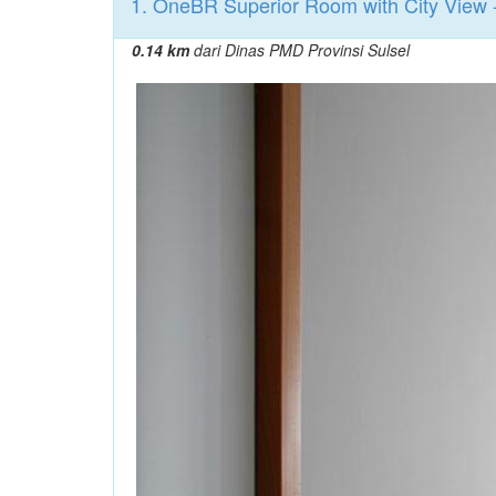
1. OneBR Superior Room with City View -
0.14 km
dari Dinas PMD Provinsi Sulsel